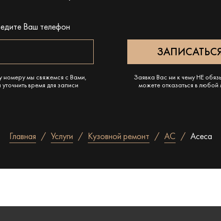
ведите Ваш телефон
у номеру мы свяжемся с Вами,
Заявка Вас ни к чему НЕ обяз
 уточнить время для записи
можете отказаться в любой
Главная
Услуги
Кузовной ремонт
AC
Aceca