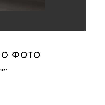
ПО ФОТО
чите: