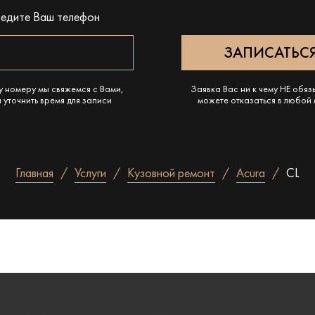
ведите Ваш телефон
у номеру мы свяжемся с Вами,
Заявка Вас ни к чему НЕ обяз
 уточнить время для записи
можете отказаться в любой
Главная
Услуги
Кузовной ремонт
Acura
CL