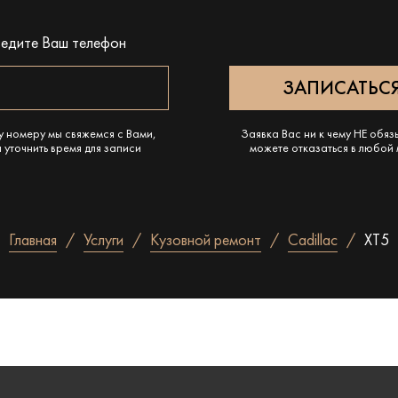
ведите Ваш телефон
у номеру мы свяжемся с Вами,
Заявка Вас ни к чему НЕ обяз
 уточнить время для записи
можете отказаться в любой
Главная
Услуги
Кузовной ремонт
Cadillac
XT5