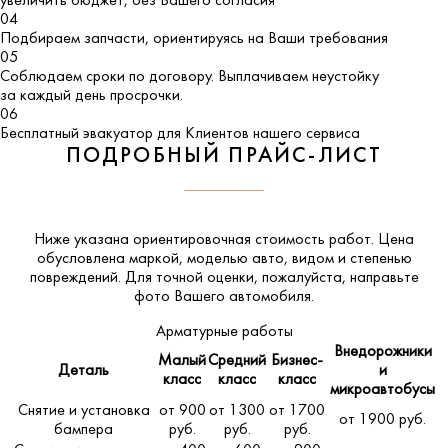
увеличить бюджет, без Вашего согласия
04
Подбираем запчасти, ориентируясь на Ваши требования
05
Соблюдаем сроки по договору. Выплачиваем неустойку
за каждый день просрочки.
06
Бесплатный эвакуатор для Клиентов нашего сервиса
ПОДРОБНЫЙ ПРАЙС-ЛИСТ
Ниже указана ориентировочная стоимость работ. Цена
обусловлена маркой, моделью авто, видом и степенью
повреждений. Для точной оценки, пожалуйста,
направьте
фото Вашего автомобиля
.
Арматурные работы
Внедорожники
Малый
Средний
Бизнес-
Деталь
и
класс
класс
класс
микроавтобусы
Снятие и установка
от 900
от 1300
от 1700
от 1900 руб.
бампера
руб.
руб.
руб.