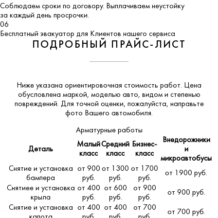
Соблюдаем сроки по договору. Выплачиваем неустойку
за каждый день просрочки.
06
Бесплатный эвакуатор для Клиентов нашего сервиса
ПОДРОБНЫЙ ПРАЙС-ЛИСТ
Ниже указана ориентировочная стоимость работ. Цена
обусловлена маркой, моделью авто, видом и степенью
повреждений. Для точной оценки, пожалуйста,
направьте
фото Вашего автомобиля
.
Арматурные работы
Внедорожники
Малый
Средний
Бизнес-
Деталь
и
класс
класс
класс
микроавтобусы
Снятие и установка
от 900
от 1300
от 1700
от 1900 руб.
бампера
руб.
руб.
руб.
Снятиее и установка
от 400
от 600
от 900
от 900 руб.
крыла
руб.
руб.
руб.
Снятие и установка
от 400
от 400
от 700
от 700 руб.
капота
руб.
руб.
руб.