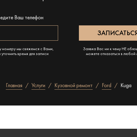
ведите Ваш телефон
у номеру мы свяжемся с Вами,
Заявка Вас ни к чему НЕ обяз
 уточнить время для записи
можете отказаться в любой
Главная
Услуги
Кузовной ремонт
Ford
Kuga