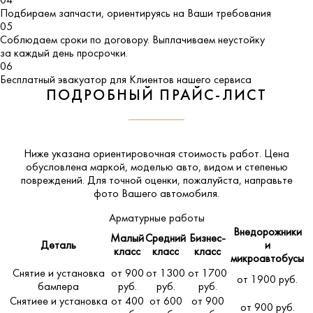
04
Подбираем запчасти, ориентируясь на Ваши требования
05
Соблюдаем сроки по договору. Выплачиваем неустойку
за каждый день просрочки.
06
Бесплатный эвакуатор для Клиентов нашего сервиса
ПОДРОБНЫЙ ПРАЙС-ЛИСТ
Ниже указана ориентировочная стоимость работ. Цена
обусловлена маркой, моделью авто, видом и степенью
повреждений. Для точной оценки, пожалуйста,
направьте
фото Вашего автомобиля
.
Арматурные работы
Внедорожники
Малый
Средний
Бизнес-
Деталь
и
класс
класс
класс
микроавтобусы
Снятие и установка
от 900
от 1300
от 1700
от 1900 руб.
бампера
руб.
руб.
руб.
Снятиее и установка
от 400
от 600
от 900
от 900 руб.