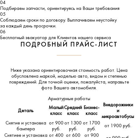
04
Подбираем запчасти, ориентируясь на Ваши требования
05
Соблюдаем сроки по договору. Выплачиваем неустойку
за каждый день просрочки.
06
Бесплатный эвакуатор для Клиентов нашего сервиса
ПОДРОБНЫЙ ПРАЙС-ЛИСТ
Ниже указана ориентировочная стоимость работ. Цена
обусловлена маркой, моделью авто, видом и степенью
повреждений. Для точной оценки, пожалуйста,
направьте
фото Вашего автомобиля
.
Арматурные работы
Внедорожники
Малый
Средний
Бизнес-
Деталь
и
класс
класс
класс
микроавтобусы
Снятие и установка
от 900
от 1300
от 1700
от 1900 руб.
бампера
руб.
руб.
руб.
Снятиее и установка
от 400
от 600
от 900