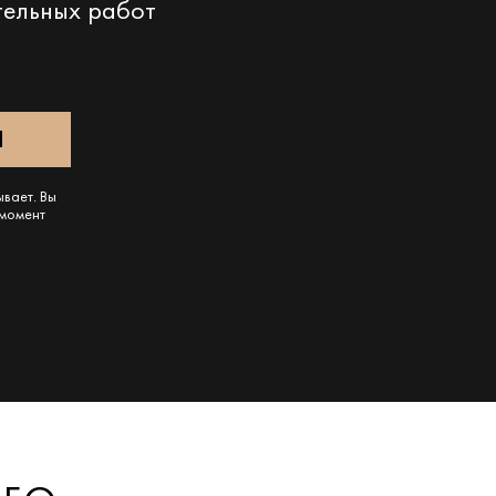
тельных работ
ывает. Вы
 момент