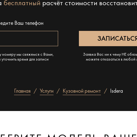
на
бесплатный
расчёт стоимости восстанови
ведите Ваш телефон
у номеру мы свяжемся с Вами,
Заявка Вас ни к чему НЕ обяз
 уточнить время для записи
можете отказаться в любой
Главная
Услуги
Кузовной ремонт
Isdera