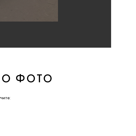
ПО ФОТО
чите: