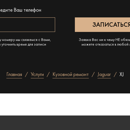
ведите Ваш телефон
у номеру мы свяжемся с Вами,
Заявка Вас ни к чему НЕ обяз
 уточнить время для записи
можете отказаться в любой
Главная
Услуги
Кузовной ремонт
Jaguar
XJ