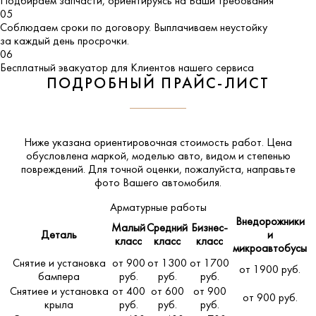
Подбираем запчасти, ориентируясь на Ваши требования
05
Соблюдаем сроки по договору. Выплачиваем неустойку
за каждый день просрочки.
06
Бесплатный эвакуатор для Клиентов нашего сервиса
ПОДРОБНЫЙ ПРАЙС-ЛИСТ
Ниже указана ориентировочная стоимость работ. Цена
обусловлена маркой, моделью авто, видом и степенью
повреждений. Для точной оценки, пожалуйста,
направьте
фото Вашего автомобиля
.
Арматурные работы
Внедорожники
Малый
Средний
Бизнес-
Деталь
и
класс
класс
класс
микроавтобусы
Снятие и установка
от 900
от 1300
от 1700
от 1900 руб.
бампера
руб.
руб.
руб.
Снятиее и установка
от 400
от 600
от 900
от 900 руб.
крыла
руб.
руб.
руб.