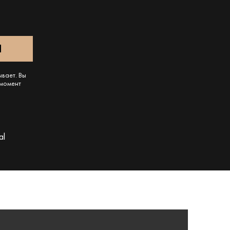
ывает. Вы
 момент
al