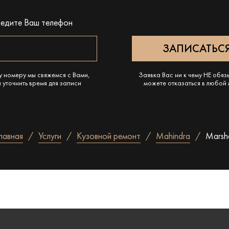
ведите Ваш телефон
у номеру мы свяжемся с Вами,
Заявка Вас ни к чему НЕ обяз
 уточнить время для записи
можете отказаться в любой
лавная
Услуги
Кузовной ремонт
Mahindra
Marsh