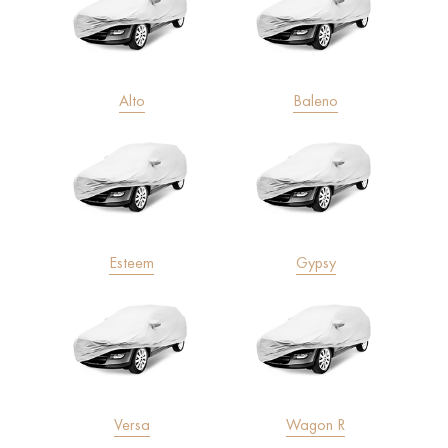
Alto
Baleno
Esteem
Gypsy
Versa
Wagon R