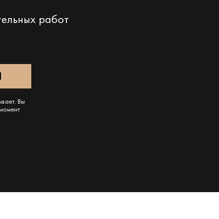
тельных работ
ывает. Вы
 момент