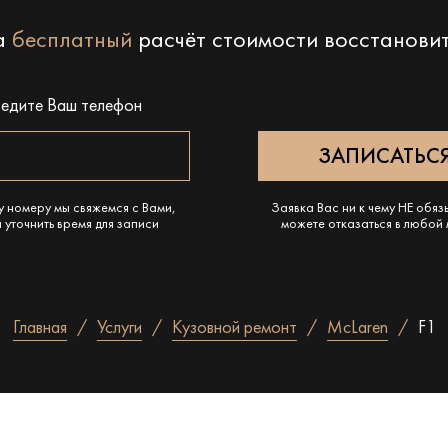
на
бесплатный
расчёт стоимости восстанови
ведите Ваш телефон
у номеру мы свяжемся с Вами,
Заявка Вас ни к чему НЕ обяз
 уточнить время для записи
можете отказаться в любой
Главная
Услуги
Кузовной ремонт
McLaren
F1