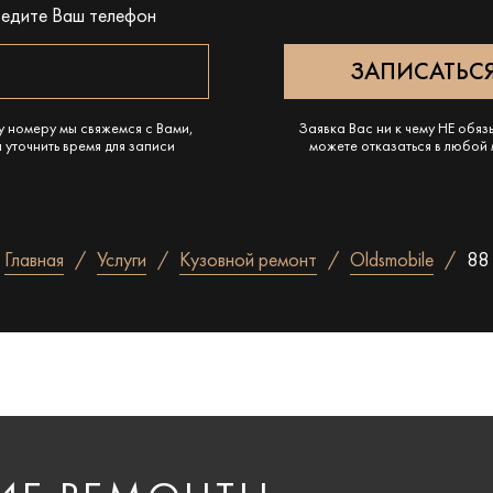
ведите Ваш телефон
у номеру мы свяжемся с Вами,
Заявка Вас ни к чему НЕ обяз
 уточнить время для записи
можете отказаться в любой
Главная
Услуги
Кузовной ремонт
Oldsmobile
88