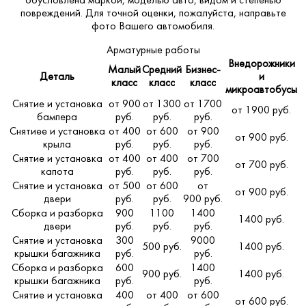
обусловлена маркой, моделью авто, видом и степенью
повреждений. Для точной оценки, пожалуйста,
направьте
фото Вашего автомобиля
.
Арматурные работы
Внедорожники
Малый
Средний
Бизнес-
Деталь
и
класс
класс
класс
микроавтобусы
Снятие и установка
от 900
от 1300
от 1700
от 1900 руб.
бампера
руб.
руб.
руб.
Снятиее и установка
от 400
от 600
от 900
от 900 руб.
крыла
руб.
руб.
руб.
Снятие и установка
от 400
от 400
от 700
от 700 руб.
капота
руб.
руб.
руб.
Снятие и установка
от 500
от 600
от
от 900 руб.
двери
руб.
руб.
900 руб.
Сборка и разборка
900
1100
1400
1400 руб.
двери
руб.
руб.
руб.
Снятие и установка
300
9000
500 руб.
1400 руб.
крышки багажника
руб.
руб.
Сборка и разборка
600
1400
900 руб.
1400 руб.
крышки багажника
руб.
руб.
Снятие и установка
400
от 400
от 600
от 600 руб.