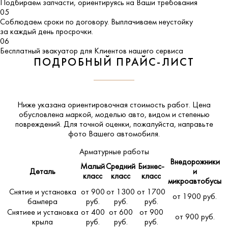
Подбираем запчасти, ориентируясь на Ваши требования
05
Соблюдаем сроки по договору. Выплачиваем неустойку
за каждый день просрочки.
06
Бесплатный эвакуатор для Клиентов нашего сервиса
ПОДРОБНЫЙ ПРАЙС-ЛИСТ
Ниже указана ориентировочная стоимость работ. Цена
обусловлена маркой, моделью авто, видом и степенью
повреждений. Для точной оценки, пожалуйста,
направьте
фото Вашего автомобиля
.
Арматурные работы
Внедорожники
Малый
Средний
Бизнес-
Деталь
и
класс
класс
класс
микроавтобусы
Снятие и установка
от 900
от 1300
от 1700
от 1900 руб.
бампера
руб.
руб.
руб.
Снятиее и установка
от 400
от 600
от 900
от 900 руб.
крыла
руб.
руб.
руб.