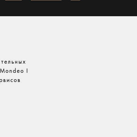
ительных
 Mondeo I
рвисов