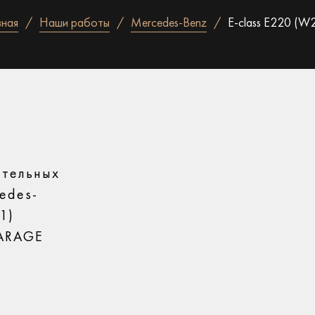
вная
Наши работы
Mercedes-Benz
E-class E220 (W
ительных
edes-
1)
GARAGE