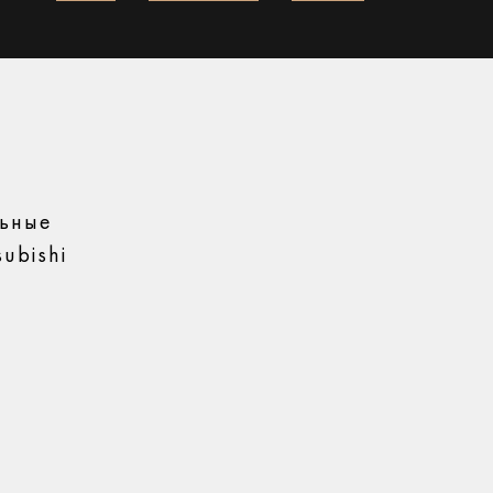
льные
ubishi
E