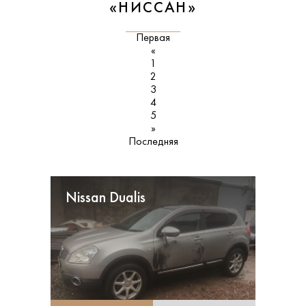
«НИССАН»
Первая
«
1
2
3
4
5
»
Последняя
Nissan Dualis