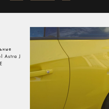
льные
 Astra J
E