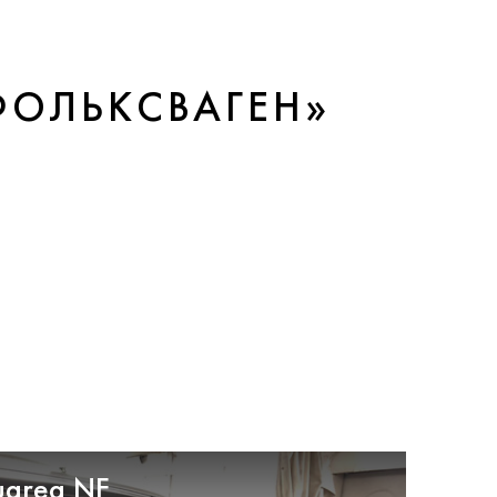
ФОЛЬКСВАГЕН»
uareg NF