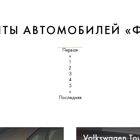
НТЫ АВТОМОБИЛЕЙ «
Первая
«
1
2
3
4
5
»
Последняя
Volkswagen To