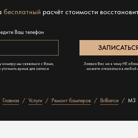
на
бесплатный
расчёт стоимости восстанови
ведите Ваш телефон
у номеру мы свяжемся с Вами,
Заявка Вас ни к чему НЕ обяз
 уточнить время для записи
можете отказаться в любой
Главная
Услуги
Ремонт бамперов
Brilliance
M3