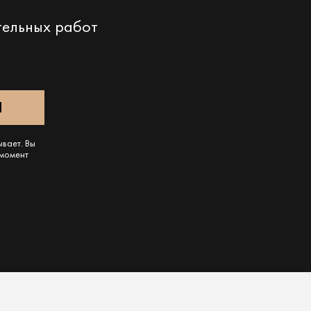
тельных работ
ывает. Вы
 момент