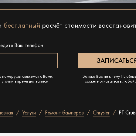
на
бесплатный
расчёт стоимости восстанови
ведите Ваш телефон
у номеру мы свяжемся с Вами,
Заявка Вас ни к чему НЕ обяз
 уточнить время для записи
можете отказаться в любой
лавная
Услуги
Ремонт бамперов
Chrysler
PT Cruis