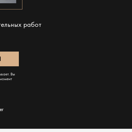
тельных работ
ывает. Вы
 момент
er