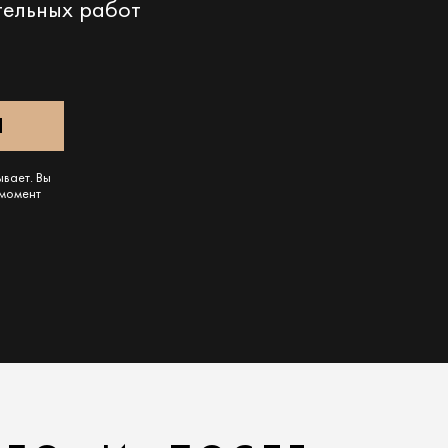
тельных работ
ывает. Вы
 момент