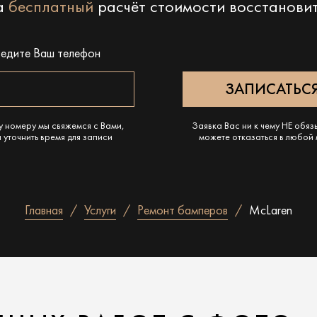
на
бесплатный
расчёт стоимости восстанови
ведите Ваш телефон
у номеру мы свяжемся с Вами,
Заявка Вас ни к чему НЕ обяз
 уточнить время для записи
можете отказаться в любой
Главная
Услуги
Ремонт бамперов
McLaren