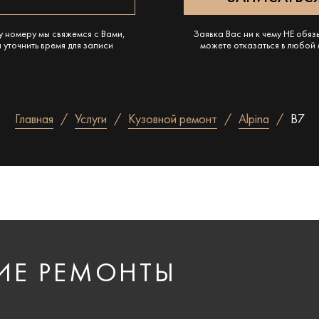
у номеру мы свяжемся с Вами,
Заявка Вас ни к чему НЕ обяз
 уточнить время для записи
можете отказаться в любой
Главная
Услуги
Кузовной ремонт
Alpina
B7
ИЕ РЕМОНТЫ