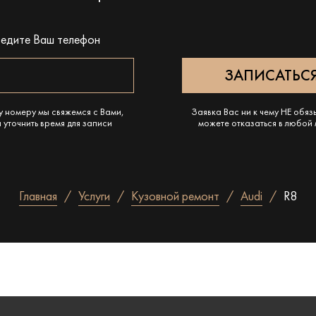
ведите Ваш телефон
у номеру мы свяжемся с Вами,
Заявка Вас ни к чему НЕ обяз
 уточнить время для записи
можете отказаться в любой
Главная
Услуги
Кузовной ремонт
Audi
R8