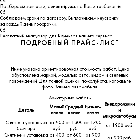
04
Подбираем запчасти, ориентируясь на Ваши требования
05
Соблюдаем сроки по договору. Выплачиваем неустойку
за каждый день просрочки.
06
Бесплатный эвакуатор для Клиентов нашего сервиса
ПОДРОБНЫЙ ПРАЙС-ЛИСТ
Ниже указана ориентировочная стоимость работ. Цена
обусловлена маркой, моделью авто, видом и степенью
повреждений. Для точной оценки, пожалуйста,
направьте
фото Вашего автомобиля
.
Арматурные работы
Внедорожники
Малый
Средний
Бизнес-
Деталь
и
класс
класс
класс
микроавтобусы
Снятие и установка
от 900
от 1300
от 1700
от 1900 руб.
бампера
руб.
руб.
руб.
Снятиее и установка
от 400
от 600
от 900
от 900 руб.