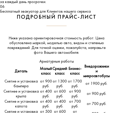
за каждый день просрочки.
06
Бесплатный эвакуатор для Клиентов нашего сервиса
ПОДРОБНЫЙ ПРАЙС-ЛИСТ
Ниже указана ориентировочная стоимость работ. Цена
обусловлена маркой, моделью авто, видом и степенью
повреждений. Для точной оценки, пожалуйста,
направьте
фото Вашего автомобиля
.
Арматурные работы
Внедорожники
Малый
Средний
Бизнес-
Деталь
и
класс
класс
класс
микроавтобусы
Снятие и установка
от 900
от 1300
от 1700
от 1900 руб.
бампера
руб.
руб.
руб.
Снятиее и установка
от 400
от 600
от 900
от 900 руб.
крыла
руб.
руб.
руб.
Снятие и установка
от 400
от 400
от 700
от 700 руб.
капота
руб.
руб.
руб.
Снятие и установка
от 500
от 600
от