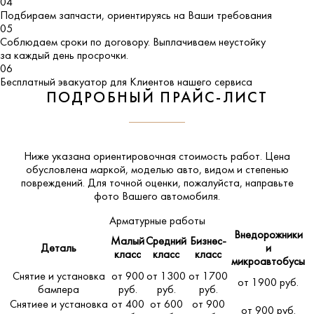
04
Подбираем запчасти, ориентируясь на Ваши требования
05
Соблюдаем сроки по договору. Выплачиваем неустойку
за каждый день просрочки.
06
Бесплатный эвакуатор для Клиентов нашего сервиса
ПОДРОБНЫЙ ПРАЙС-ЛИСТ
Ниже указана ориентировочная стоимость работ. Цена
обусловлена маркой, моделью авто, видом и степенью
повреждений. Для точной оценки, пожалуйста,
направьте
фото Вашего автомобиля
.
Арматурные работы
Внедорожники
Малый
Средний
Бизнес-
Деталь
и
класс
класс
класс
микроавтобусы
Снятие и установка
от 900
от 1300
от 1700
от 1900 руб.
бампера
руб.
руб.
руб.
Снятиее и установка
от 400
от 600
от 900
от 900 руб.