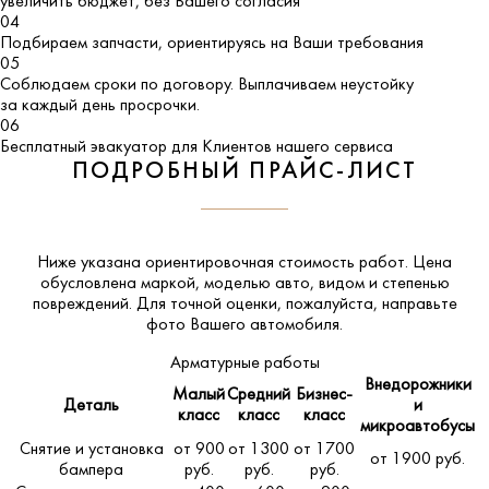
увеличить бюджет, без Вашего согласия
04
Подбираем запчасти, ориентируясь на Ваши требования
05
Соблюдаем сроки по договору. Выплачиваем неустойку
за каждый день просрочки.
06
Бесплатный эвакуатор для Клиентов нашего сервиса
ПОДРОБНЫЙ ПРАЙС-ЛИСТ
Ниже указана ориентировочная стоимость работ. Цена
обусловлена маркой, моделью авто, видом и степенью
повреждений. Для точной оценки, пожалуйста,
направьте
фото Вашего автомобиля
.
Арматурные работы
Внедорожники
Малый
Средний
Бизнес-
Деталь
и
класс
класс
класс
микроавтобусы
Снятие и установка
от 900
от 1300
от 1700
от 1900 руб.
бампера
руб.
руб.
руб.