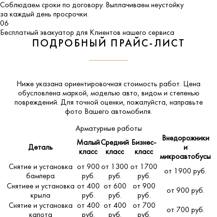
Соблюдаем сроки по договору. Выплачиваем неустойку
за каждый день просрочки.
06
Бесплатный эвакуатор для Клиентов нашего сервиса
ПОДРОБНЫЙ ПРАЙС-ЛИСТ
Ниже указана ориентировочная стоимость работ. Цена
обусловлена маркой, моделью авто, видом и степенью
повреждений. Для точной оценки, пожалуйста,
направьте
фото Вашего автомобиля
.
Арматурные работы
Внедорожники
Малый
Средний
Бизнес-
Деталь
и
класс
класс
класс
микроавтобусы
Снятие и установка
от 900
от 1300
от 1700
от 1900 руб.
бампера
руб.
руб.
руб.
Снятиее и установка
от 400
от 600
от 900
от 900 руб.
крыла
руб.
руб.
руб.
Снятие и установка
от 400
от 400
от 700
от 700 руб.
капота
руб.
руб.
руб.