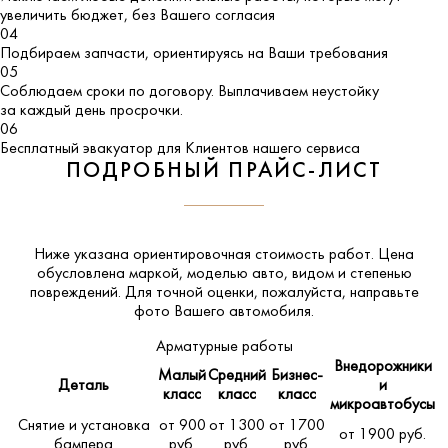
увеличить бюджет, без Вашего согласия
04
Подбираем запчасти, ориентируясь на Ваши требования
05
Соблюдаем сроки по договору. Выплачиваем неустойку
за каждый день просрочки.
06
Бесплатный эвакуатор для Клиентов нашего сервиса
ПОДРОБНЫЙ ПРАЙС-ЛИСТ
Ниже указана ориентировочная стоимость работ. Цена
обусловлена маркой, моделью авто, видом и степенью
повреждений. Для точной оценки, пожалуйста,
направьте
фото Вашего автомобиля
.
Арматурные работы
Внедорожники
Малый
Средний
Бизнес-
Деталь
и
класс
класс
класс
микроавтобусы
Снятие и установка
от 900
от 1300
от 1700
от 1900 руб.
бампера
руб.
руб.
руб.