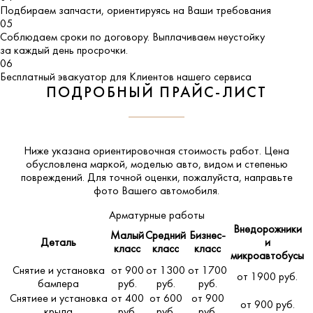
Подбираем запчасти, ориентируясь на Ваши требования
05
Соблюдаем сроки по договору. Выплачиваем неустойку
за каждый день просрочки.
06
Бесплатный эвакуатор для Клиентов нашего сервиса
ПОДРОБНЫЙ ПРАЙС-ЛИСТ
Ниже указана ориентировочная стоимость работ. Цена
обусловлена маркой, моделью авто, видом и степенью
повреждений. Для точной оценки, пожалуйста,
направьте
фото Вашего автомобиля
.
Арматурные работы
Внедорожники
Малый
Средний
Бизнес-
Деталь
и
класс
класс
класс
микроавтобусы
Снятие и установка
от 900
от 1300
от 1700
от 1900 руб.
бампера
руб.
руб.
руб.
Снятиее и установка
от 400
от 600
от 900
от 900 руб.
крыла
руб.
руб.
руб.