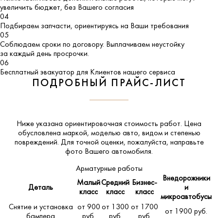
увеличить бюджет, без Вашего согласия
04
Подбираем запчасти, ориентируясь на Ваши требования
05
Соблюдаем сроки по договору. Выплачиваем неустойку
за каждый день просрочки.
06
Бесплатный эвакуатор для Клиентов нашего сервиса
ПОДРОБНЫЙ ПРАЙС-ЛИСТ
Ниже указана ориентировочная стоимость работ. Цена
обусловлена маркой, моделью авто, видом и степенью
повреждений. Для точной оценки, пожалуйста,
направьте
фото Вашего автомобиля
.
Арматурные работы
Внедорожники
Малый
Средний
Бизнес-
Деталь
и
класс
класс
класс
микроавтобусы
Снятие и установка
от 900
от 1300
от 1700
от 1900 руб.
бампера
руб.
руб.
руб.