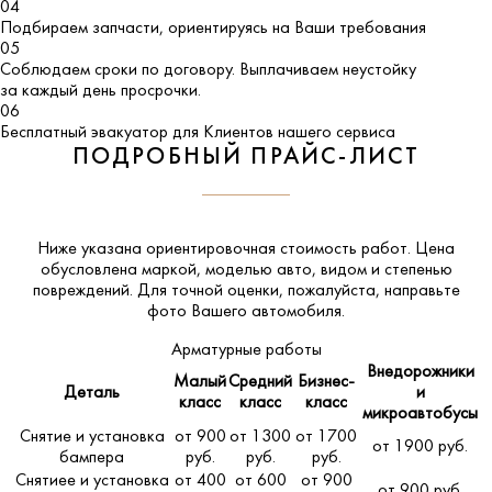
04
Подбираем запчасти, ориентируясь на Ваши требования
05
Соблюдаем сроки по договору. Выплачиваем неустойку
за каждый день просрочки.
06
Бесплатный эвакуатор для Клиентов нашего сервиса
ПОДРОБНЫЙ ПРАЙС-ЛИСТ
Ниже указана ориентировочная стоимость работ. Цена
обусловлена маркой, моделью авто, видом и степенью
повреждений. Для точной оценки, пожалуйста,
направьте
фото Вашего автомобиля
.
Арматурные работы
Внедорожники
Малый
Средний
Бизнес-
Деталь
и
класс
класс
класс
микроавтобусы
Снятие и установка
от 900
от 1300
от 1700
от 1900 руб.
бампера
руб.
руб.
руб.
Снятиее и установка
от 400
от 600
от 900
от 900 руб.