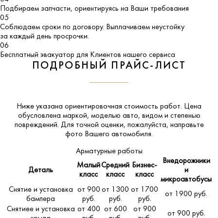
Подбираем запчасти, ориентируясь на Ваши требования
05
Соблюдаем сроки по договору. Выплачиваем неустойку
за каждый день просрочки.
06
Бесплатный эвакуатор для Клиентов нашего сервиса
ПОДРОБНЫЙ ПРАЙС-ЛИСТ
Ниже указана ориентировочная стоимость работ. Цена
обусловлена маркой, моделью авто, видом и степенью
повреждений. Для точной оценки, пожалуйста,
направьте
фото Вашего автомобиля
.
Арматурные работы
Внедорожники
Малый
Средний
Бизнес-
Деталь
и
класс
класс
класс
микроавтобусы
Снятие и установка
от 900
от 1300
от 1700
от 1900 руб.
бампера
руб.
руб.
руб.
Снятиее и установка
от 400
от 600
от 900
от 900 руб.