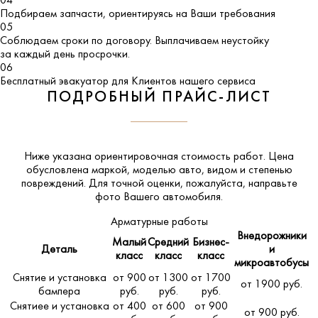
04
Подбираем запчасти, ориентируясь на Ваши требования
05
Соблюдаем сроки по договору. Выплачиваем неустойку
за каждый день просрочки.
06
Бесплатный эвакуатор для Клиентов нашего сервиса
ПОДРОБНЫЙ ПРАЙС-ЛИСТ
Ниже указана ориентировочная стоимость работ. Цена
обусловлена маркой, моделью авто, видом и степенью
повреждений. Для точной оценки, пожалуйста,
направьте
фото Вашего автомобиля
.
Арматурные работы
Внедорожники
Малый
Средний
Бизнес-
Деталь
и
класс
класс
класс
микроавтобусы
Снятие и установка
от 900
от 1300
от 1700
от 1900 руб.
бампера
руб.
руб.
руб.
Снятиее и установка
от 400
от 600
от 900
от 900 руб.