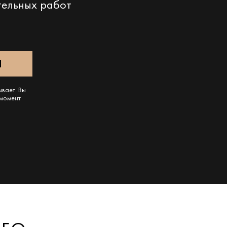
тельных работ
ывает. Вы
 момент