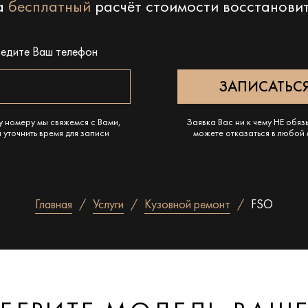
на
бесплатный
расчёт стоимости восстанови
ведите Ваш телефон
у номеру мы свяжемся с Вами,
Заявка Вас ни к чему НЕ обяз
 уточнить время для записи
можете отказаться в любой
Главная
Услуги
Кузовной ремонт
FSO