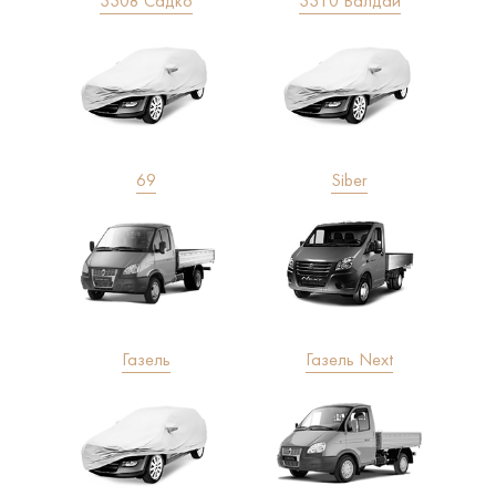
3308 Садко
3310 Валдай
69
Siber
Газель
Газель Next