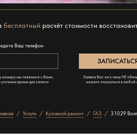
на
бесплатный
расчёт стоимости восстанови
ведите Ваш телефон
у номеру мы свяжемся с Вами,
Заявка Вас ни к чему НЕ обяз
 уточнить время для записи
можете отказаться в любой
лавная
Услуги
Кузовной ремонт
ГАЗ
31029 Вол