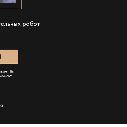
тельных работ
ывает. Вы
 момент
га