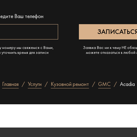
ведите Ваш телефон
у номеру мы свяжемся с Вами,
Заявка Вас ни к чему НЕ обяз
 уточнить время для записи
можете отказаться в любой
Главная
Услуги
Кузовной ремонт
GMC
Acadia