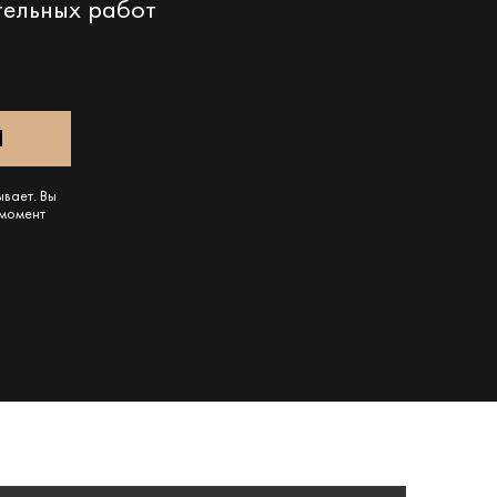
тельных работ
ывает. Вы
 момент