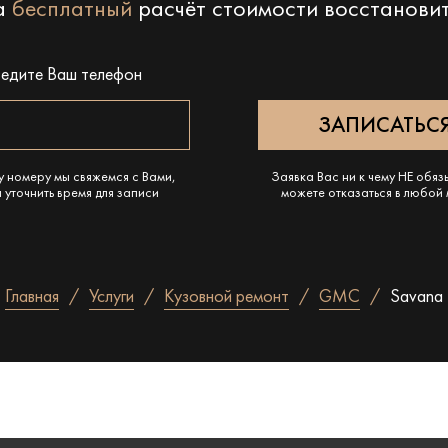
на
бесплатный
расчёт стоимости восстанови
ведите Ваш телефон
у номеру мы свяжемся с Вами,
Заявка Вас ни к чему НЕ обяз
 уточнить время для записи
можете отказаться в любой
Главная
Услуги
Кузовной ремонт
GMC
Savana