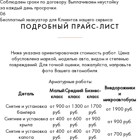
Соблюдаем сроки по договору. Выплачиваем неустойку
за каждый день просрочки.
06
Бесплатный эвакуатор для Клиентов нашего сервиса
ПОДРОБНЫЙ ПРАЙС-ЛИСТ
Ниже указана ориентировочная стоимость работ. Цена
обусловлена маркой, моделью авто, видом и степенью
повреждений. Для точной оценки, пожалуйста,
направьте
фото Вашего автомобиля
.
Арматурные работы
Внедорожники
Малый
Средний
Бизнес-
Деталь
и
класс
класс
класс
микроавтобусы
Снятие и установка
от 900
от 1300
от 1700
от 1900 руб.
бампера
руб.
руб.
руб.
Снятиее и установка
от 400
от 600
от 900
от 900 руб.
крыла
руб.
руб.
руб.
Снятие и установка
от 400
от 400
от 700
от 700 руб.
капота
руб.
руб.
руб.