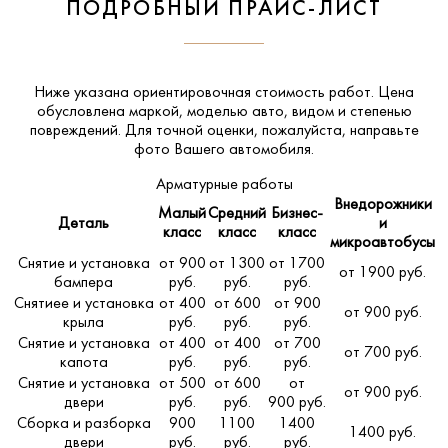
ПОДРОБНЫЙ ПРАЙС-ЛИСТ
Ниже указана ориентировочная стоимость работ. Цена
обусловлена маркой, моделью авто, видом и степенью
повреждений. Для точной оценки, пожалуйста,
направьте
фото Вашего автомобиля
.
Арматурные работы
Внедорожники
Малый
Средний
Бизнес-
Деталь
и
класс
класс
класс
микроавтобусы
Снятие и установка
от 900
от 1300
от 1700
от 1900 руб.
бампера
руб.
руб.
руб.
Снятиее и установка
от 400
от 600
от 900
от 900 руб.
крыла
руб.
руб.
руб.
Снятие и установка
от 400
от 400
от 700
от 700 руб.
капота
руб.
руб.
руб.
Снятие и установка
от 500
от 600
от
от 900 руб.
двери
руб.
руб.
900 руб.
Сборка и разборка
900
1100
1400
1400 руб.
двери
руб.
руб.
руб.