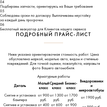
04
Подбираем запчасти, ориентируясь на Ваши требования
05
Соблюдаем сроки по договору. Выплачиваем неустойку
за каждый день просрочки.
06
Бесплатный эвакуатор для Клиентов нашего сервиса
ПОДРОБНЫЙ ПРАЙС-ЛИСТ
Ниже указана ориентировочная стоимость работ. Цена
обусловлена маркой, моделью авто, видом и степенью
повреждений. Для точной оценки, пожалуйста,
направьте
фото Вашего автомобиля
.
Арматурные работы
Внедорожники
Малый
Средний
Бизнес-
Деталь
и
класс
класс
класс
микроавтобусы
Снятие и установка
от 900
от 1300
от 1700
от 1900 руб.
бампера
руб.
руб.
руб.
Снятиее и установка
от 400
от 600
от 900