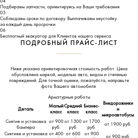
04
Подбираем запчасти, ориентируясь на Ваши требования
05
Соблюдаем сроки по договору. Выплачиваем неустойку
за каждый день просрочки.
06
Бесплатный эвакуатор для Клиентов нашего сервиса
ПОДРОБНЫЙ ПРАЙС-ЛИСТ
Ниже указана ориентировочная стоимость работ. Цена
обусловлена маркой, моделью авто, видом и степенью
повреждений. Для точной оценки, пожалуйста,
направьте
фото Вашего автомобиля
.
Арматурные работы
Внедорожники
Малый
Средний
Бизнес-
Деталь
и
класс
класс
класс
микроавтобусы
Снятие и установка
от 900
от 1300
от 1700
от 1900 руб.
бампера
руб.
руб.
руб.
Снятиее и установка
от 400
от 600
от 900
от 900 руб.