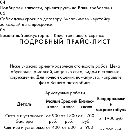
04
Подбираем запчасти, ориентируясь на Ваши требования
05
Соблюдаем сроки по договору. Выплачиваем неустойку
за каждый день просрочки.
06
Бесплатный эвакуатор для Клиентов нашего сервиса
ПОДРОБНЫЙ ПРАЙС-ЛИСТ
Ниже указана ориентировочная стоимость работ. Цена
обусловлена маркой, моделью авто, видом и степенью
повреждений. Для точной оценки, пожалуйста,
направьте
фото Вашего автомобиля
.
Арматурные работы
Внедорожники
Малый
Средний
Бизнес-
Деталь
и
класс
класс
класс
микроавтобусы
Снятие и установка
от 900
от 1300
от 1700
от 1900 руб.
бампера
руб.
руб.
руб.
Снятиее и установка
от 400
от 600
от 900