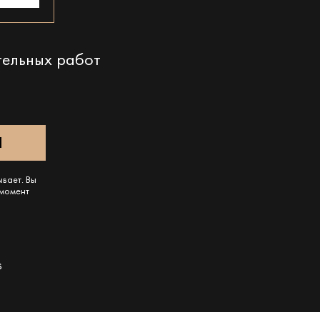
тельных работ
ывает. Вы
 момент
s