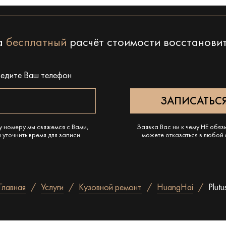
на
бесплатный
расчёт стоимости восстанови
ведите Ваш телефон
у номеру мы свяжемся с Вами,
Заявка Вас ни к чему НЕ обяз
 уточнить время для записи
можете отказаться в любой
Главная
Услуги
Кузовной ремонт
HuangHai
Plutu